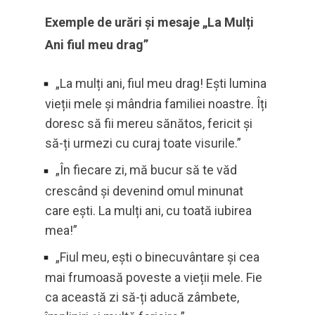
Exemple de urări și mesaje „La Mulți
Ani fiul meu drag”
„La mulți ani, fiul meu drag! Ești lumina
vieții mele și mândria familiei noastre. Îți
doresc să fii mereu sănătos, fericit și
să-ți urmezi cu curaj toate visurile.”
„În fiecare zi, mă bucur să te văd
crescând și devenind omul minunat
care ești. La mulți ani, cu toată iubirea
mea!”
„Fiul meu, ești o binecuvântare și cea
mai frumoasă poveste a vieții mele. Fie
ca această zi să-ți aducă zâmbete,