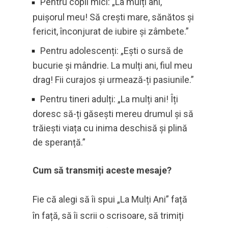
Pentru copii mici: „La mulți ani,
puișorul meu! Să crești mare, sănătos și
fericit, înconjurat de iubire și zâmbete.”
Pentru adolescenți: „Ești o sursă de
bucurie și mândrie. La mulți ani, fiul meu
drag! Fii curajos și urmează-ți pasiunile.”
Pentru tineri adulți: „La mulți ani! Îți
doresc să-ți găsești mereu drumul și să
trăiești viața cu inima deschisă și plină
de speranță.”
Cum să transmiți aceste mesaje?
Fie că alegi să îi spui „La Mulți Ani” față
în față, să îi scrii o scrisoare, să trimiți