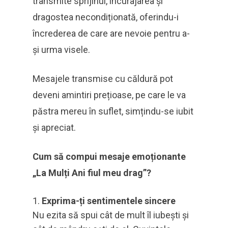
transmite sprijinul, încurajarea și
dragostea necondiționată, oferindu-i
încrederea de care are nevoie pentru a-
și urma visele.
Mesajele transmise cu căldură pot
deveni amintiri prețioase, pe care le va
păstra mereu în suflet, simțindu-se iubit
și apreciat.
Cum să compui mesaje emoționante
„La Mulți Ani fiul meu drag”?
Exprima-ți sentimentele sincere
Nu ezita să spui cât de mult îl iubești și