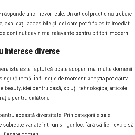
 răspunde unor nevoi reale. Un articol practic nu trebuie
, explicații accesibile și idei care pot fi folosite imediat.
 de conținut devin mai relevante pentru cititorii moderni.
u interese diverse
neraliste este faptul că poate acoperi mai multe domenii
 o singură temă. În funcție de moment, aceștia pot căuta
beauty, idei pentru casă, soluții tehnologice, articole
ație pentru călătorii.
pentru această diversitate. Prin categoriile sale,
subiecte variate într-un singur loc, fără să fie nevoie să
ru fiecare domeniu.