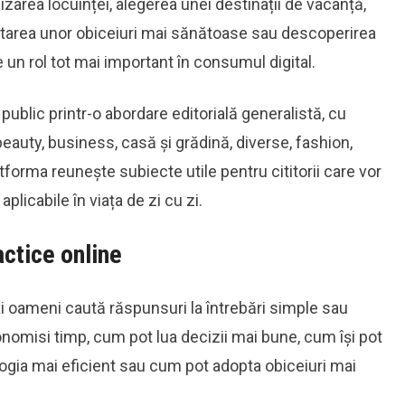
izarea locuinței, alegerea unei destinații de vacanță,
ptarea unor obiceiuri mai sănătoase sau descoperirea
re un rol tot mai important în consumul digital.
ublic printr-o abordare editorială generalistă, cu
eauty, business, casă și grădină, diverse, fashion,
latforma reunește subiecte utile pentru cititorii care vor
licabile în viața de zi cu zi.
ractice online
lți oameni caută răspunsuri la întrebări simple sau
onomisi timp, cum pot lua decizii mai bune, cum își pot
ogia mai eficient sau cum pot adopta obiceiuri mai