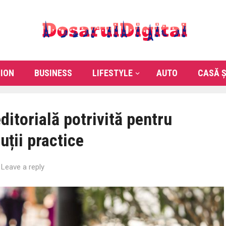
ION
BUSINESS
LIFESTYLE
AUTO
CASĂ Ș
itorială potrivită pentru
luții practice
—
Leave a reply