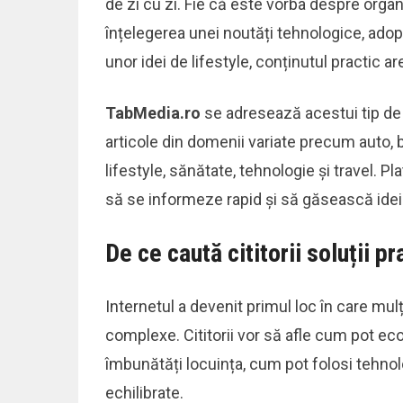
de zi cu zi. Fie că este vorba despre organ
înțelegerea unei noutăți tehnologice, ado
unor idei de lifestyle, conținutul practic a
TabMedia.ro
se adresează acestui tip de p
articole din domenii variate precum auto, b
lifestyle, sănătate, tehnologie și travel. P
să se informeze rapid și să găsească idei ap
De ce caută cititorii soluții p
Internetul a devenit primul loc în care mu
complexe. Cititorii vor să afle cum pot ec
îmbunătăți locuința, cum pot folosi tehnol
echilibrate.