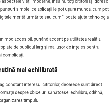
spectele vieții moderne, însă nu toți cititorii își doresc
ăspunsuri simple: ce aplicații le pot ușura munca, cum pot
digitale merită urmărite sau cum îi poate ajuta tehnologia
 mod accesibil, punând accent pe utilitatea reală a
ropiate de publicul larg și mai ușor de înțeles pentru
ni complicați.
rutină mai echilibrată
ag constant interesul cititorilor, deoarece sunt direct
nformații despre obiceiuri sănătoase, echilibru, odihnă,
 organizarea timpului.