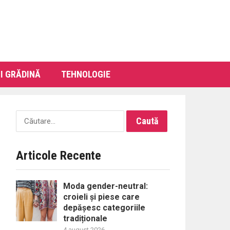
I GRĂDINĂ
TEHNOLOGIE
Caută
după:
Articole Recente
Moda gender-neutral:
croieli și piese care
depășesc categoriile
tradiționale
4 august 2026