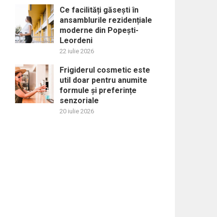
Ce facilități găsești în
ansamblurile rezidențiale
moderne din Popești-
Leordeni
22 iulie 2026
Frigiderul cosmetic este
util doar pentru anumite
formule și preferințe
senzoriale
20 iulie 2026