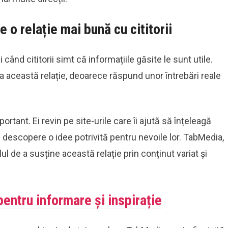
 o relație mai bună cu cititorii
când cititorii simt că informațiile găsite le sunt utile.
ea această relație, deoarece răspund unor întrebări reale
mportant. Ei revin pe site-urile care îi ajută să înțeleagă
ă descopere o idee potrivită pentru nevoile lor. TabMedia,
ul de a susține această relație prin conținut variat și
pentru informare și inspirație