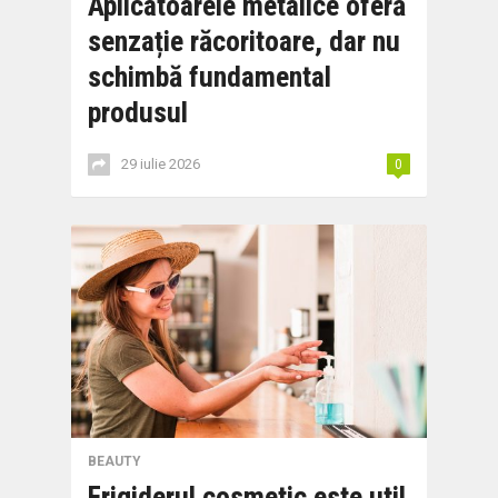
Aplicatoarele metalice oferă
senzație răcoritoare, dar nu
schimbă fundamental
produsul
29 iulie 2026
0
BEAUTY
Frigiderul cosmetic este util