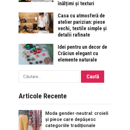
înălțimi și texturi
Casa cu atmosferă de
atelier parizian: piese
vechi, textile simple și
detalii rafinate
Idei pentru un decor de
Crăciun elegant cu
elemente naturale
Caută
după:
Articole Recente
Moda gender-neutral: croieli
și piese care depășesc
categoriile tradiționale