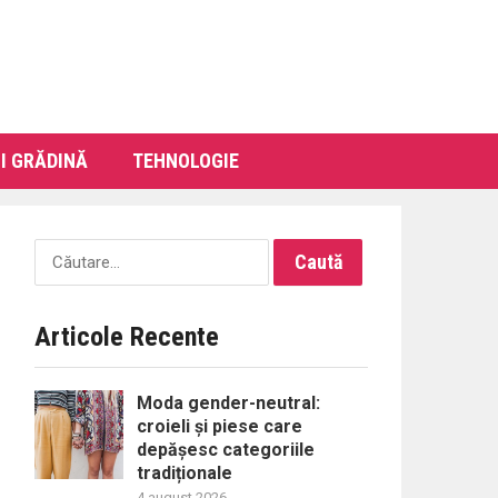
I GRĂDINĂ
TEHNOLOGIE
Caută
după:
Articole Recente
Moda gender-neutral:
croieli și piese care
depășesc categoriile
tradiționale
4 august 2026