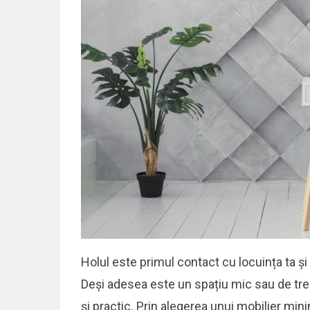
Holul este primul contact cu locuința ta și
Deși adesea este un spațiu mic sau de trece
și practic. Prin alegerea unui mobilier mini