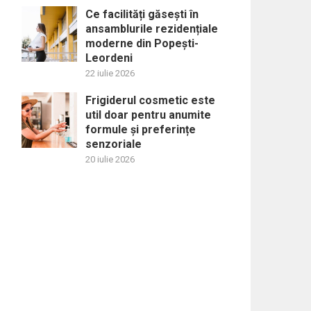
Ce facilități găsești în
ansamblurile rezidențiale
moderne din Popești-
Leordeni
22 iulie 2026
Frigiderul cosmetic este
util doar pentru anumite
formule și preferințe
senzoriale
20 iulie 2026