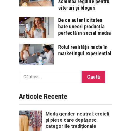
schimbă regulile pentru
site-uri și bloguri
De ce autenticitatea
bate uneori producția
perfectă în social media
Rolul realității mixte în
marketingul experiențial
Caută
după:
Articole Recente
Moda gender-neutral: croieli
și piese care depășesc
categoriile tradiționale