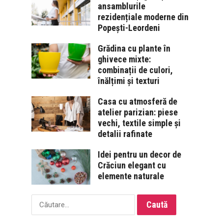
ansamblurile
rezidențiale moderne din
Popești-Leordeni
Grădina cu plante în
ghivece mixte:
combinații de culori,
înălțimi și texturi
Casa cu atmosferă de
atelier parizian: piese
vechi, textile simple și
detalii rafinate
Idei pentru un decor de
Crăciun elegant cu
elemente naturale
Caută
după: