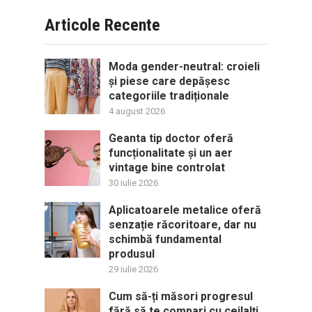
Articole Recente
Moda gender-neutral: croieli
și piese care depășesc
categoriile tradiționale
4 august 2026
Geanta tip doctor oferă
funcționalitate și un aer
vintage bine controlat
30 iulie 2026
Aplicatoarele metalice oferă
senzație răcoritoare, dar nu
schimbă fundamental
produsul
29 iulie 2026
Cum să-ți măsori progresul
fără să te compari cu ceilalți