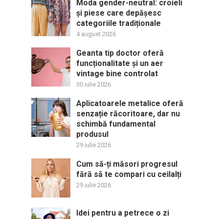
Moda gender-neutral: croieli
și piese care depășesc
categoriile tradiționale
4 august 2026
Geanta tip doctor oferă
funcționalitate și un aer
vintage bine controlat
30 iulie 2026
Aplicatoarele metalice oferă
senzație răcoritoare, dar nu
schimbă fundamental
produsul
29 iulie 2026
Cum să-ți măsori progresul
fără să te compari cu ceilalți
29 iulie 2026
Idei pentru a petrece o zi