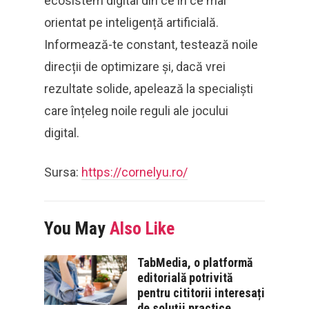
ecosistem digital din ce în ce mai
orientat pe inteligență artificială.
Informează-te constant, testează noile
direcții de optimizare și, dacă vrei
rezultate solide, apelează la specialiști
care înțeleg noile reguli ale jocului
digital.
Sursa:
https://cornelyu.ro/
You May
Also Like
TabMedia, o platformă
editorială potrivită
pentru cititorii interesați
de soluții practice