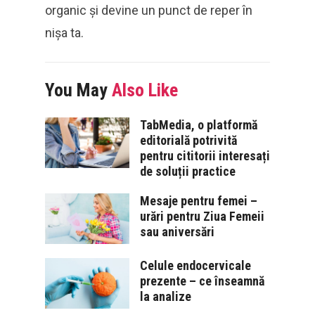
organic și devine un punct de reper în
nișa ta.
You May
Also Like
TabMedia, o platformă
editorială potrivită
pentru cititorii interesați
de soluții practice
Mesaje pentru femei –
urări pentru Ziua Femeii
sau aniversări
Celule endocervicale
prezente – ce înseamnă
la analize