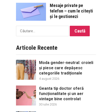
Mesaje private pe
telefon – cum le citești
și le gestionezi
Caută
după:
Articole Recente
Moda gender-neutral: croieli
și piese care depășesc
categoriile tradiționale
4 august 2026
Geanta tip doctor oferă
funcționalitate și un aer
vintage bine controlat
30 iulie 2026