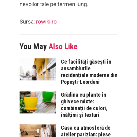
nevoilor tale pe termen lung.
Sursa:
rowiki.ro
You May
Also Like
Ce facilități găsești în
ansamblurile
rezidențiale moderne din
Popești-Leordeni
Grădina cu plante în
ghivece mixte:
combinații de culori,
înălțimi și texturi
Casa cu atmosferă de
atelier parizian: piese