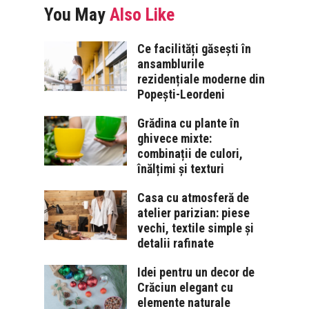
You May
Also Like
Ce facilități găsești în
ansamblurile
rezidențiale moderne din
Popești-Leordeni
Grădina cu plante în
ghivece mixte:
combinații de culori,
înălțimi și texturi
Casa cu atmosferă de
atelier parizian: piese
vechi, textile simple și
detalii rafinate
Idei pentru un decor de
Crăciun elegant cu
elemente naturale