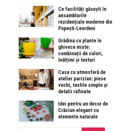
Ce facilități găsești în
ansamblurile
rezidențiale moderne din
Popești-Leordeni
Grădina cu plante în
ghivece mixte:
combinații de culori,
înălțimi și texturi
Casa cu atmosferă de
atelier parizian: piese
vechi, textile simple și
detalii rafinate
Idei pentru un decor de
Crăciun elegant cu
elemente naturale