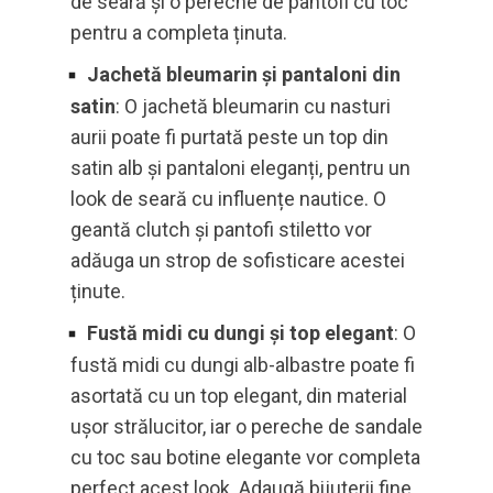
de seară și o pereche de pantofi cu toc
pentru a completa ținuta.
Jachetă bleumarin și pantaloni din
satin
: O jachetă bleumarin cu nasturi
aurii poate fi purtată peste un top din
satin alb și pantaloni eleganți, pentru un
look de seară cu influențe nautice. O
geantă clutch și pantofi stiletto vor
adăuga un strop de sofisticare acestei
ținute.
Fustă midi cu dungi și top elegant
: O
fustă midi cu dungi alb-albastre poate fi
asortată cu un top elegant, din material
ușor strălucitor, iar o pereche de sandale
cu toc sau botine elegante vor completa
perfect acest look. Adaugă bijuterii fine,