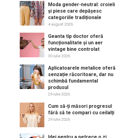
Moda gender-neutral: croieli
și piese care depășesc
categoriile tradiționale
4 august 2026
Geanta tip doctor oferă
funcționalitate și un aer
vintage bine controlat
30 iulie 2026
Aplicatoarele metalice oferă
senzație răcoritoare, dar nu
schimbă fundamental
produsul
29 iulie 2026
Cum să-ți măsori progresul
fără să te compari cu ceilalți
29 iulie 2026
Idei pentru a petrece o zi