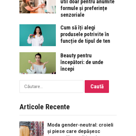
util doar pentru anumite
formule și preferințe
senzoriale
Cum să îți alegi
produsele potrivite în
funcție de tipul de ten
Beauty pentru
începători: de unde
începi
Caută
după:
Articole Recente
Moda gender-neutral: croieli
și piese care depășesc