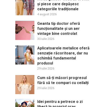
și piese care depășesc
categoriile tradiționale
4 august 2026
Geanta tip doctor oferă
funcționalitate și un aer
vintage bine controlat
30 iulie 2026
Aplicatoarele metalice oferă
senzație răcoritoare, dar nu
schimbă fundamental
produsul
29 iulie 2026
Cum să-ți măsori progresul
fără să te compari cu ceilalți
29 iulie 2026
Idei pentru a petrece o zi
liberă în propriul oraș