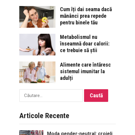
Cum îți dai seama dacă
mănânci prea repede
pentru binele tău
Metabolismul nu
înseamnă doar calorii:
ce trebuie să știi
Alimente care întăresc
sistemul imunitar la
adulți
Caută
după:
Articole Recente
Moda gender-neutral: croieli