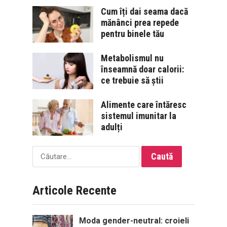
Cum îți dai seama dacă
mănânci prea repede
pentru binele tău
Metabolismul nu
înseamnă doar calorii:
ce trebuie să știi
Alimente care întăresc
sistemul imunitar la
adulți
Caută
după:
Articole Recente
Moda gender-neutral: croieli