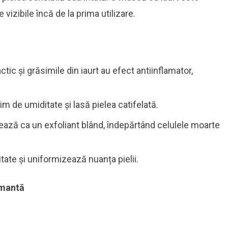
vizibile încă de la prima utilizare.
ctic și grăsimile din iaurt au efect antiinflamator,
m de umiditate și lasă pielea catifelată.
nează ca un exfoliant blând, îndepărtând celulele moarte
ate și uniformizează nuanța pielii.
lmantă