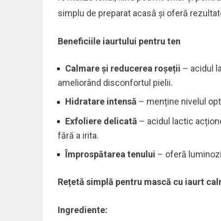
simplu de preparat acasă și oferă rezultate 
Beneficiile iaurtului pentru ten
Calmare și reducerea roșeții
– acidul la
ameliorând disconfortul pielii.
Hidratare intensă
– menține nivelul opti
Exfoliere delicată
– acidul lactic acțio
fără a irita.
Împrospătarea tenului
– oferă luminozit
Rețetă simplă pentru mască cu iaurt ca
Ingrediente: