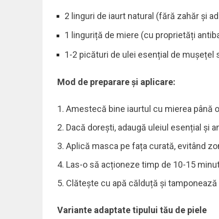
2 linguri de iaurt natural (fără zahăr și adi
1 linguriță de miere (cu proprietăți antib
1-2 picături de ulei esențial de mușețel
Mod de preparare și aplicare:
Amestecă bine iaurtul cu mierea până o
Dacă dorești, adaugă uleiul esențial și 
Aplică masca pe fața curată, evitând zon
Las-o să acționeze timp de 10-15 minut
Clătește cu apă călduță și tamponează 
Variante adaptate tipului tău de piele