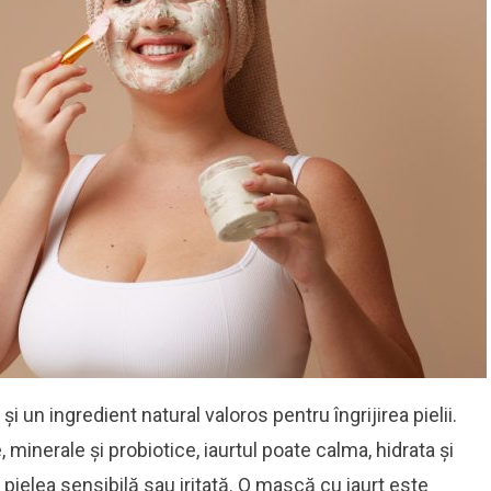
i un ingredient natural valoros pentru îngrijirea pielii.
 minerale și probiotice, iaurtul poate calma, hidrata și
tru pielea sensibilă sau iritată. O mască cu iaurt este