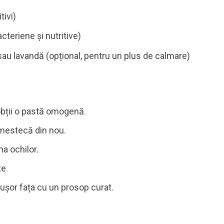
tivi)
acteriene și nutritive)
 sau lavandă (opțional, pentru un plus de calmare)
bții o pastă omogenă.
amestecă din nou.
a ochilor.
e.
ușor fața cu un prosop curat.