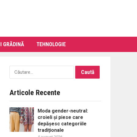
I GRĂDINĂ
TEHNOLOGIE
Caută
după:
Articole Recente
Moda gender-neutral:
croieli și piese care
depășesc categoriile
tradiționale
4 august 2026