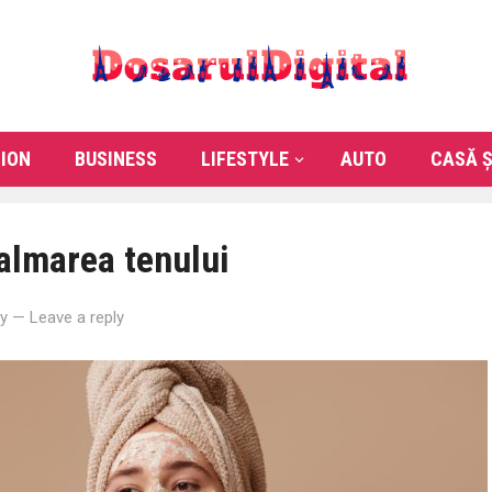
ION
BUSINESS
LIFESTYLE
AUTO
CASĂ Ș
almarea tenului
y
—
Leave a reply