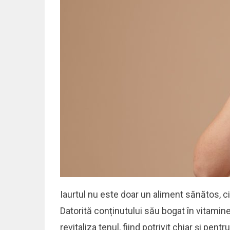
Iaurtul nu este doar un aliment sănătos, ci ș
Datorită conținutului său bogat în vitamine,
revitaliza tenul, fiind potrivit chiar și pen