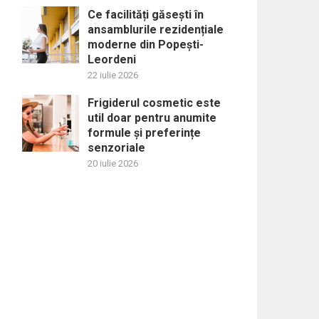
Ce facilități găsești în
ansamblurile rezidențiale
moderne din Popești-
Leordeni
22 iulie 2026
Frigiderul cosmetic este
util doar pentru anumite
formule și preferințe
senzoriale
20 iulie 2026