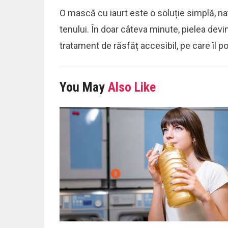
O mască cu iaurt este o soluție simplă, nat
tenului. În doar câteva minute, pielea devi
tratament de răsfăț accesibil, pe care îl poț
You May
Also Like