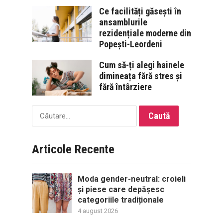
Ce facilități găsești în
ansamblurile
rezidențiale moderne din
Popești-Leordeni
Cum să-ți alegi hainele
dimineața fără stres și
fără întârziere
Caută
după:
Articole Recente
Moda gender-neutral: croieli
și piese care depășesc
categoriile tradiționale
4 august 2026