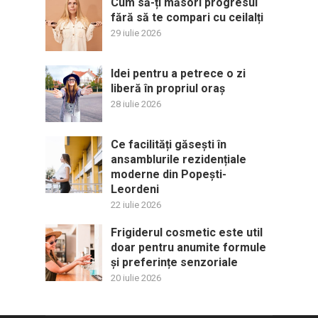
Cum să-ți măsori progresul
fără să te compari cu ceilalți
29 iulie 2026
Idei pentru a petrece o zi
liberă în propriul oraș
28 iulie 2026
Ce facilități găsești în
ansamblurile rezidențiale
moderne din Popești-
Leordeni
22 iulie 2026
Frigiderul cosmetic este util
doar pentru anumite formule
și preferințe senzoriale
20 iulie 2026