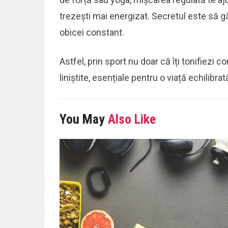
trezești mai energizat. Secretul este să găs
obicei constant.
Astfel, prin sport nu doar că îți tonifiezi co
liniștite, esențiale pentru o viață echilibrată
You May
Also Like