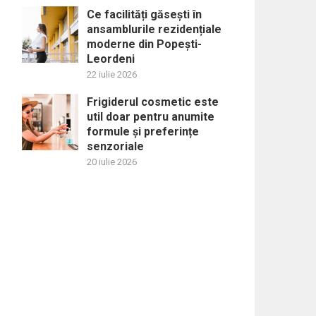
Ce facilități găsești în
ansamblurile rezidențiale
moderne din Popești-
Leordeni
22 iulie 2026
Frigiderul cosmetic este
util doar pentru anumite
formule și preferințe
senzoriale
20 iulie 2026