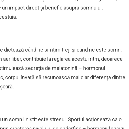
re un impact direct și benefic asupra somnului,
cestuia.
re dictează când ne simțim treji și când ne este somn.
în aer liber, contribuie la reglarea acestui ritm, deoarece
 stimulează secreția de melatonină – hormonul
c, corpul învață să recunoască mai clar diferența dintre
ușoară.
 un somn liniștit este stresul. Sportul acționează ca o
prin creșterea nivelului de endorfine – hormonii fericirii.