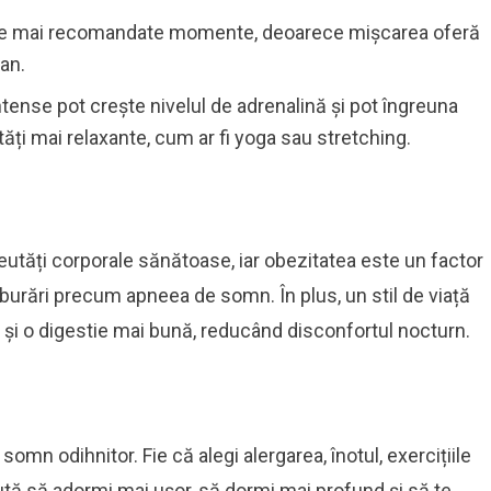
le mai recomandate momente, deoarece mișcarea oferă
ian.
ense pot crește nivelul de adrenalină și pot îngreuna
tăți mai relaxante, cum ar fi yoga sau stretching.
reutăți corporale sănătoase, iar obezitatea este un factor
lburări precum apneea de somn. În plus, un stil de viață
 și o digestie mai bună, reducând disconfortul nocturn.
omn odihnitor. Fie că alegi alergarea, înotul, exercițiile
ută să adormi mai ușor, să dormi mai profund și să te