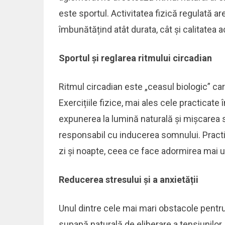
este sportul. Activitatea fizică regulată a
îmbunătățind atât durata, cât și calitatea a
Sportul și reglarea ritmului circadian
Ritmul circadian este „ceasul biologic” ca
Exercițiile fizice, mai ales cele practicate 
expunerea la lumină naturală și mișcarea
responsabil cu inducerea somnului. Practi
zi și noapte, ceea ce face adormirea mai 
Reducerea stresului și a anxietății
Unul dintre cele mai mari obstacole pentru
supapă naturală de eliberare a tensiunilor, 