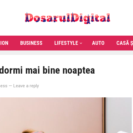
ION
BUSINESS
LIFESTYLE
AUTO
CASĂ Ș
 dormi mai bine noaptea
ness
—
Leave a reply