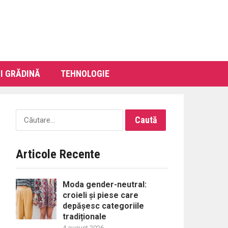
I GRĂDINĂ
TEHNOLOGIE
Caută
după:
Articole Recente
Moda gender-neutral:
croieli și piese care
depășesc categoriile
tradiționale
4 august 2026