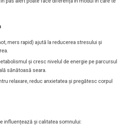
 în pas alert poate face diferența în modul în care te
n
not, mers rapid) ajută la reducerea stresului și
rea.
tabolismul și cresc nivelul de energie pe parcursul
eală sănătoasă seara.
tru relaxare, reduc anxietatea și pregătesc corpul
e influențează și calitatea somnului: