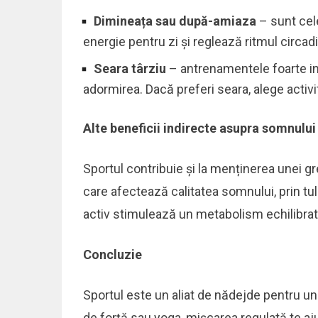
Dimineața sau după-amiaza
– sunt ce
energie pentru zi și reglează ritmul circad
Seara târziu
– antrenamentele foarte int
adormirea. Dacă preferi seara, alege activi
Alte beneficii indirecte asupra somnului
Sportul contribuie și la menținerea unei g
care afectează calitatea somnului, prin tu
activ stimulează un metabolism echilibrat
Concluzie
Sportul este un aliat de nădejde pentru un s
de forță sau yoga, mișcarea regulată te aj