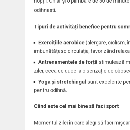
nopții. Chiar și o plimbare de 30 de minute
odihnești.
Tipuri de activități benefice pentru som
Exercițiile aerobice
(alergare, ciclism, î
îmbunătățesc circulația, favorizând relaxa
Antrenamentele de forță
stimulează me
zilei, ceea ce duce la o senzație de obos
Yoga și stretchingul
sunt excelente pen
pentru odihnă.
Când este cel mai bine să faci sport
Momentul zilei în care alegi să faci mișcar