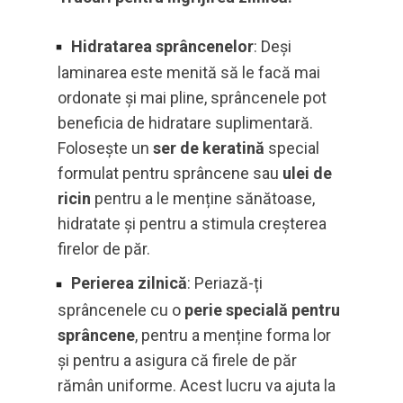
Hidratarea sprâncenelor
: Deși
laminarea este menită să le facă mai
ordonate și mai pline, sprâncenele pot
beneficia de hidratare suplimentară.
Folosește un
ser de keratină
special
formulat pentru sprâncene sau
ulei de
ricin
pentru a le menține sănătoase,
hidratate și pentru a stimula creșterea
firelor de păr.
Perierea zilnică
: Periază-ți
sprâncenele cu o
perie specială pentru
sprâncene
, pentru a menține forma lor
și pentru a asigura că firele de păr
rămân uniforme. Acest lucru va ajuta la