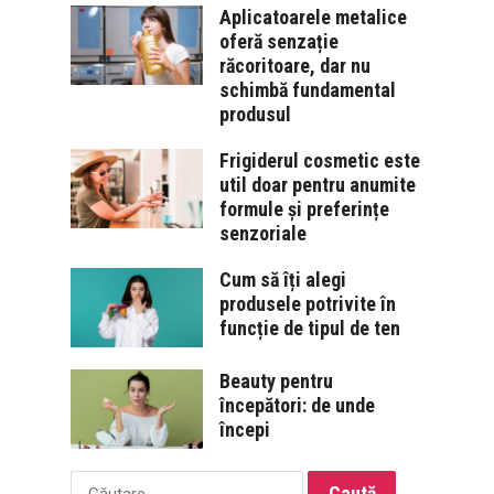
Aplicatoarele metalice
oferă senzație
răcoritoare, dar nu
schimbă fundamental
produsul
Frigiderul cosmetic este
util doar pentru anumite
formule și preferințe
senzoriale
Cum să îți alegi
produsele potrivite în
funcție de tipul de ten
Beauty pentru
începători: de unde
începi
Caută