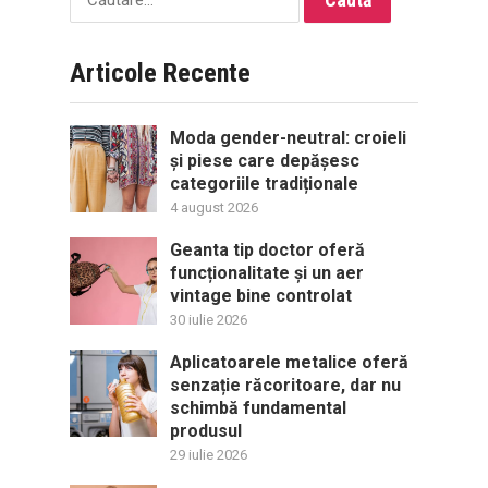
după:
Articole Recente
Moda gender-neutral: croieli
și piese care depășesc
categoriile tradiționale
4 august 2026
Geanta tip doctor oferă
funcționalitate și un aer
vintage bine controlat
30 iulie 2026
Aplicatoarele metalice oferă
senzație răcoritoare, dar nu
schimbă fundamental
produsul
29 iulie 2026