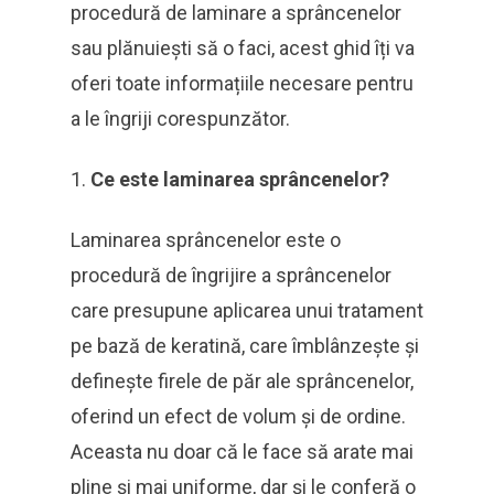
procedură de laminare a sprâncenelor
sau plănuiești să o faci, acest ghid îți va
oferi toate informațiile necesare pentru
a le îngriji corespunzător.
Ce este laminarea sprâncenelor?
Laminarea sprâncenelor este o
procedură de îngrijire a sprâncenelor
care presupune aplicarea unui tratament
pe bază de keratină, care îmblânzește și
definește firele de păr ale sprâncenelor,
oferind un efect de volum și de ordine.
Aceasta nu doar că le face să arate mai
pline și mai uniforme, dar și le conferă o