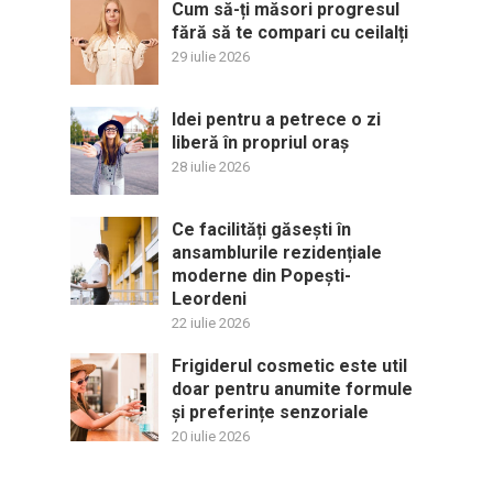
Cum să-ți măsori progresul
fără să te compari cu ceilalți
29 iulie 2026
Idei pentru a petrece o zi
liberă în propriul oraș
28 iulie 2026
Ce facilități găsești în
ansamblurile rezidențiale
moderne din Popești-
Leordeni
22 iulie 2026
Frigiderul cosmetic este util
doar pentru anumite formule
și preferințe senzoriale
20 iulie 2026