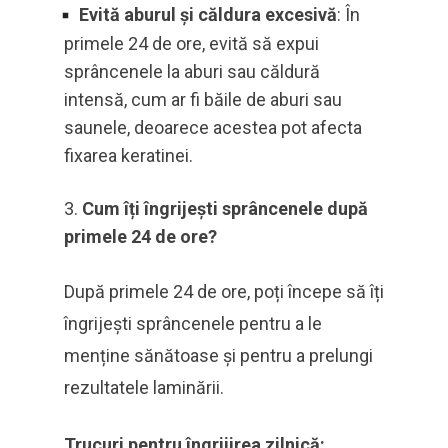
Evită aburul și căldura excesivă
: În
primele 24 de ore, evită să expui
sprâncenele la aburi sau căldură
intensă, cum ar fi băile de aburi sau
saunele, deoarece acestea pot afecta
fixarea keratinei.
Cum îți îngrijești sprâncenele după
primele 24 de ore?
După primele 24 de ore, poți începe să îți
îngrijești sprâncenele pentru a le
menține sănătoase și pentru a prelungi
rezultatele laminării.
Trucuri pentru îngrijirea zilnică: