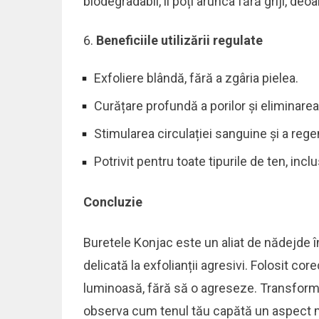
biodegradabil, îl poți arunca fără griji, d
Beneficiile utilizării regulate
Exfoliere blândă, fără a zgâria pielea.
Curățare profundă a porilor și eliminarea 
Stimularea circulației sanguine și a regen
Potrivit pentru toate tipurile de ten, inclu
Concluzie
Buretele Konjac este un aliat de nădejde în
delicată la exfolianții agresivi. Folosit core
luminoasă, fără să o agreseze. Transformă-l
observa cum tenul tău capătă un aspect mai