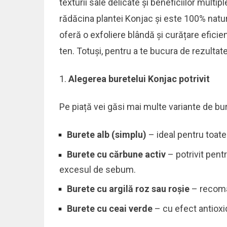
texturii sale delicate și beneficiilor multip
rădăcina plantei Konjac și este 100% natura
oferă o exfoliere blândă și curățare eficien
ten. Totuși, pentru a te bucura de rezultate
Alegerea buretelui Konjac potrivit
Pe piață vei găsi mai multe variante de bur
Burete alb (simplu)
– ideal pentru toate 
Burete cu cărbune activ
– potrivit pent
excesul de sebum.
Burete cu argilă roz sau roșie
– recoman
Burete cu ceai verde
– cu efect antioxi