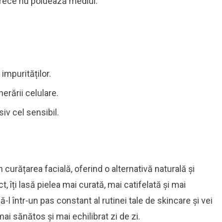
eoarece nu poluează mediul.
impurităților.
erării celulare.
siv cel sensibil.
 curățarea facială, oferind o alternativă naturală și
ct, îți lasă pielea mai curată, mai catifelată și mai
 într-un pas constant al rutinei tale de skincare și vei
 sănătos și mai echilibrat zi de zi.