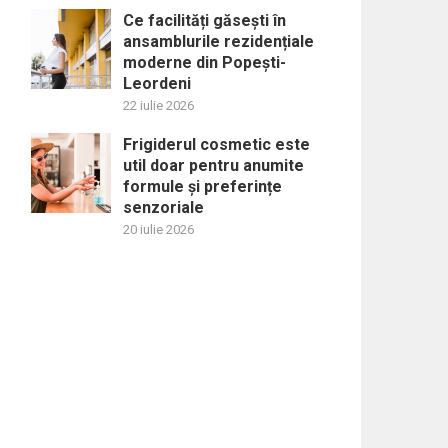
Ce facilități găsești în
ansamblurile rezidențiale
moderne din Popești-
Leordeni
22 iulie 2026
Frigiderul cosmetic este
util doar pentru anumite
formule și preferințe
senzoriale
20 iulie 2026