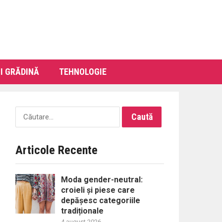
I GRĂDINĂ
TEHNOLOGIE
Caută
după:
Articole Recente
Moda gender-neutral:
croieli și piese care
depășesc categoriile
tradiționale
4 august 2026