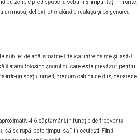
nd pe zonele predispuse la sebum și impurități – frunte,
eră un masaj delicat, stimulând circulația și oxigenarea
e sub jet de apă, stoarce-l delicat între palme și lasă-l
să îl atârni folosind șnurul cu care este prevăzut, pentru
zita într-un spațiu umed, precum cabina de duș, deoarece
 aproximativ 4-6 săptămâni, în funcție de frecvența
 să se rupă, este timpul să îl înlocuiești. Fiind