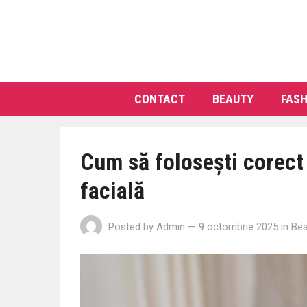
CONTACT
BEAUTY
FASH
Cum să folosești corect
facială
Posted by
Admin
— 9 octombrie 2025
in
Bea