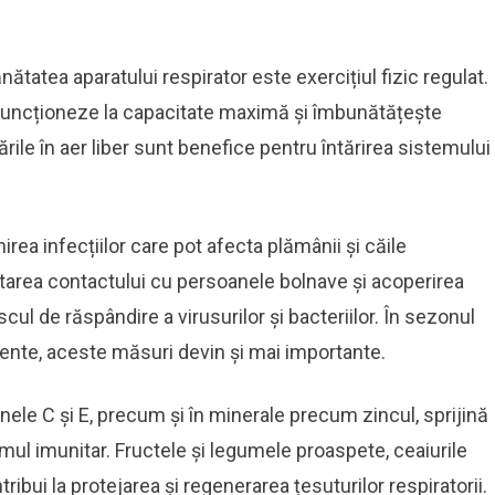
tatea aparatului respirator este exercițiul fizic regulat.
 funcționeze la capacitate maximă și îmbunătățește
bările în aer liber sunt benefice pentru întărirea sistemului
irea infecțiilor care pot afecta plămânii și căile
vitarea contactului cu persoanele bolnave și acoperirea
scul de răspândire a virusurilor și bacteriilor. În sezonul
cvente, aceste măsuri devin și mai importante.
inele C și E, precum și în minerale precum zincul, sprijină
mul imunitar. Fructele și legumele proaspete, ceaiurile
ribui la protejarea și regenerarea țesuturilor respiratorii.