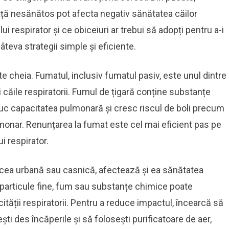
 viață nesănătos pot afecta negativ sănătatea căilor
i respirator și ce obiceiuri ar trebui să adopți pentru a-i
eva strategii simple și eficiente.
ste cheia. Fumatul, inclusiv fumatul pasiv, este unul dintre
 căile respiratorii. Fumul de țigară conține substanțe
duc capacitatea pulmonară și cresc riscul de boli precum
monar. Renunțarea la fumat este cel mai eficient pas pe
i respirator.
e cea urbană sau casnică, afectează și ea sănătatea
a particule fine, fum sau substanțe chimice poate
acității respiratorii. Pentru a reduce impactul, încearcă să
ști des încăperile și să folosești purificatoare de aer,