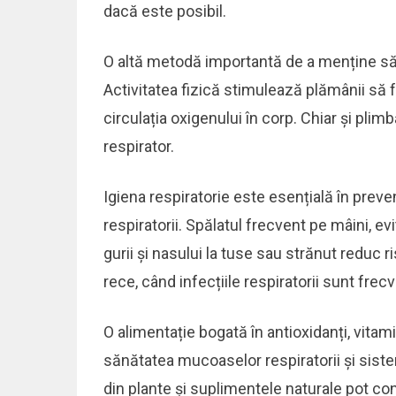
dacă este posibil.
O altă metodă importantă de a menține sănă
Activitatea fizică stimulează plămânii să
circulația oxigenului în corp. Chiar și plim
respirator.
Igiena respiratorie este esențială în preven
respiratorii. Spălatul frecvent pe mâini, e
gurii și nasului la tuse sau strănut reduc ri
rece, când infecțiile respiratorii sunt fre
O alimentație bogată în antioxidanți, vitam
sănătatea mucoaselor respiratorii și siste
din plante și suplimentele naturale pot cont