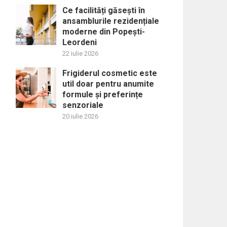
Ce facilități găsești în
ansamblurile rezidențiale
moderne din Popești-
Leordeni
22 iulie 2026
Frigiderul cosmetic este
util doar pentru anumite
formule și preferințe
senzoriale
20 iulie 2026