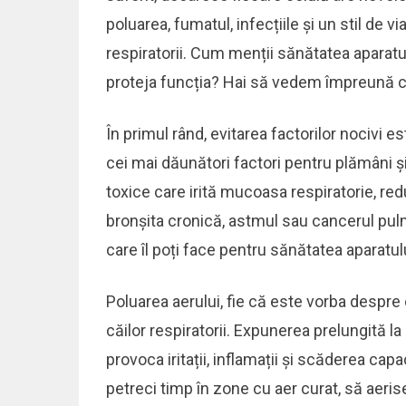
poluarea, fumatul, infecțiile și un stil de
respiratorii. Cum menții sănătatea aparatulu
proteja funcția? Hai să vedem împreună cât
În primul rând, evitarea factorilor nocivi e
cei mai dăunători factori pentru plămâni și
toxice care irită mucoasa respiratorie, re
bronșita cronică, astmul sau cancerul pul
care îl poți face pentru sănătatea aparatulu
Poluarea aerului, fie că este vorba despr
căilor respiratorii. Expunerea prelungită l
provoca iritații, inflamații și scăderea cap
petreci timp în zone cu aer curat, să aerise