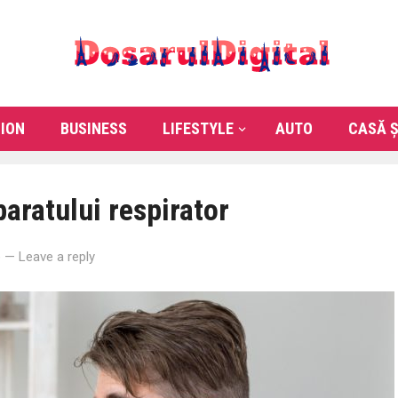
ION
BUSINESS
LIFESTYLE
AUTO
CASĂ Ș
aratului respirator
e
—
Leave a reply