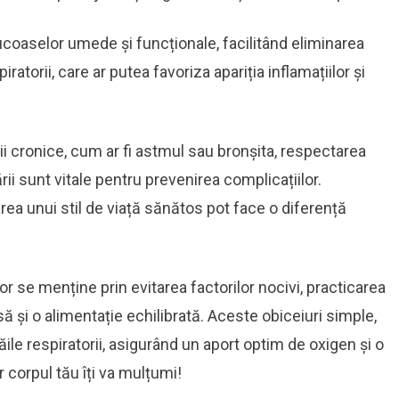
coaselor umede și funcționale, facilitând eliminarea
atorii, care ar putea favoriza apariția inflamațiilor și
i cronice, cum ar fi astmul sau bronșita, respectarea
ii sunt vitale pentru prevenirea complicațiilor.
ea unui stil de viață sănătos pot face o diferență
or se menține prin evitarea factorilor nocivi, practicarea
asă și o alimentație echilibrată. Aceste obiceiuri simple,
ile respiratorii, asigurând un aport optim de oxigen și o
ar corpul tău îți va mulțumi!