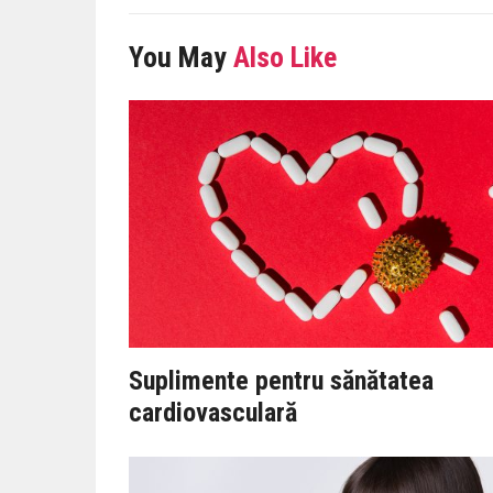
You May
Also Like
Suplimente pentru sănătatea
cardiovasculară