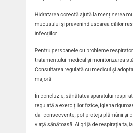
Hidratarea corectă ajută la menținerea mu
mucusului și prevenind uscarea căilor respir
infecțiilor.
Pentru persoanele cu probleme respiratori
tratamentului medical și monitorizarea stăr
Consultarea regulată cu medicul și adoptar
majoră.
În concluzie, sănătatea aparatului respirat
regulată a exercițiilor fizice, igiena riguro
dar consecvente, pot proteja plămânii și că
viață sănătoasă. Ai grijă de respirația ta, i