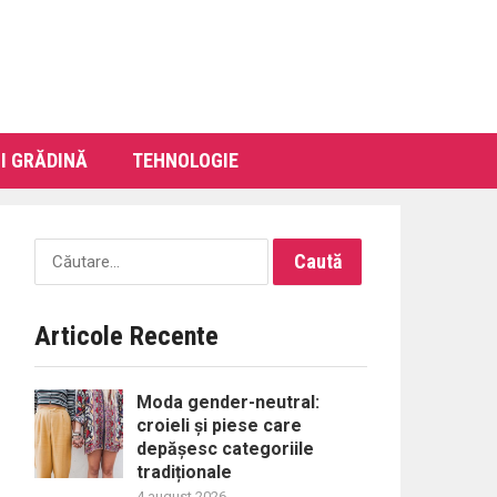
I GRĂDINĂ
TEHNOLOGIE
Caută
după:
Articole Recente
Moda gender-neutral:
croieli și piese care
depășesc categoriile
tradiționale
4 august 2026