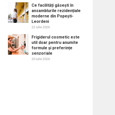
Ce facilități găsești în
ansamblurile rezidențiale
moderne din Popești-
Leordeni
22 iulie 2026
Frigiderul cosmetic este
util doar pentru anumite
formule și preferințe
senzoriale
20 iulie 2026