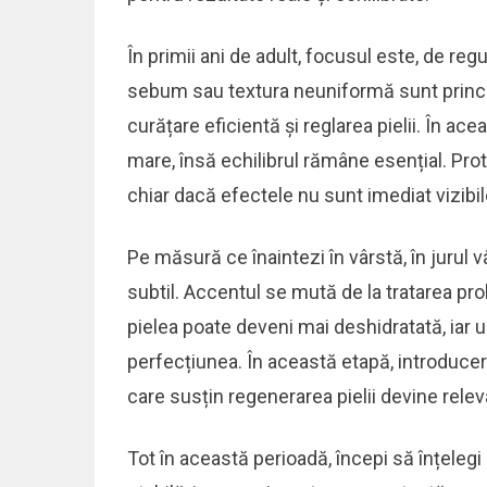
În primii ani de adult, focusul este, de r
sebum sau textura neuniformă sunt principa
curățare eficientă și reglarea pielii. În ac
mare, însă echilibrul rămâne esențial. Protec
chiar dacă efectele nu sunt imediat vizibil
Pe măsură ce înaintezi în vârstă, în jurul v
subtil. Accentul se mută de la tratarea prob
pielea poate deveni mai deshidratată, iar 
perfecțiunea. În această etapă, introducere
care susțin regenerarea pielii devine relev
Tot în această perioadă, începi să înțeleg