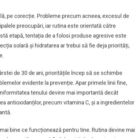
egulă, pe corecție. Probleme precum acneea, excesul de
lele preocupări, iar rutina este orientată către
eastă etapă, tentația de a folosi produse agresive este
ția solară și hidratarea ar trebui să fie deja priorități,
e.
ârstei de 30 de ani, prioritățile încep să se schimbe
lemelor evidente la prevenție. Apar primele linii fine,
uniformitatea tenului devine mai importantă decât
a antioxidanților, precum vitamina C, și a ingredientelor
antă.
i mai bine ce funcționează pentru tine. Rutina devine mai