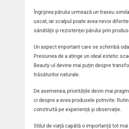
Îngrijirea părului urmează un traseu similar
uscat, iar scalpul poate avea nevoi diferite
sănătății și rezistenței părului prin produ
Un aspect important care se schimbă odat
Presiunea de a atinge un ideal estetic scad
Beauty-ul devine mai puțin despre transfo
trăsăturilor naturale.
De asemenea, prioritățile devin mai prag
ci despre a avea produsele potrivite. Rutin
construită pe experiență și observație.
Stilul de viață capătă o importanță tot ma