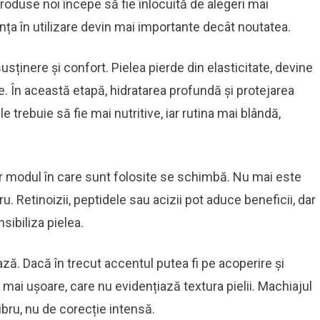
roduse noi începe să fie înlocuită de alegeri mai
nța în utilizare devin mai importante decât noutatea.
usținere și confort. Pielea pierde din elasticitate, devine
. În această etapă, hidratarea profundă și protejarea
 trebuie să fie mai nutritive, iar rutina mai blândă,
r modul în care sunt folosite se schimbă. Nu mai este
u. Retinoizii, peptidele sau acizii pot aduce beneficii, dar
sibiliza pielea.
ază. Dacă în trecut accentul putea fi pe acoperire și
i mai ușoare, care nu evidențiază textura pielii. Machiajul
ibru, nu de corecție intensă.