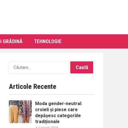
I GRĂDINĂ
TEHNOLOGIE
Caută
după:
Articole Recente
Moda gender-neutral:
croieli și piese care
depășesc categoriile
tradiționale
4 august 2026