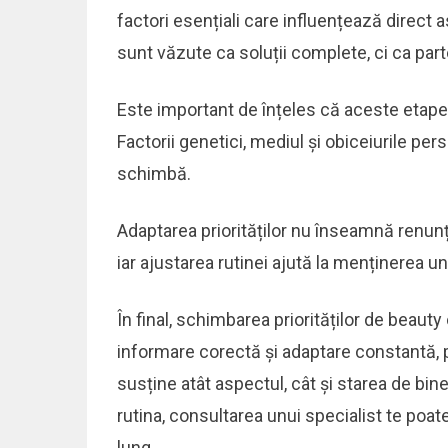
factori esențiali care influențează direct 
sunt văzute ca soluții complete, ci ca par
Este important de înțeles că aceste etape 
Factorii genetici, mediul și obiceiurile pe
schimbă.
Adaptarea priorităților nu înseamnă renunț
iar ajustarea rutinei ajută la menținerea u
În final, schimbarea priorităților de beaut
informare corectă și adaptare constantă, po
susține atât aspectul, cât și starea de bine
rutina, consultarea unui specialist te poate
lung.