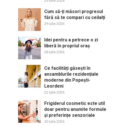
29 iulie 2026
Cum să-ți măsori progresul
fără să te compari cu ceilalți
29 iulie 2026
Idei pentru a petrece o zi
liberă în propriul oraș
28 iulie 2026
Ce facilități găsești în
ansamblurile rezidențiale
moderne din Popești-
Leordeni
22 iulie 2026
Frigiderul cosmetic este util
doar pentru anumite formule
și preferințe senzoriale
20 iulie 2026