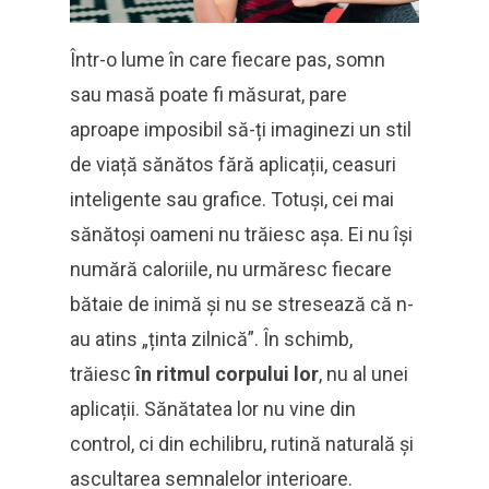
Într-o lume în care fiecare pas, somn
sau masă poate fi măsurat, pare
aproape imposibil să-ți imaginezi un stil
de viață sănătos fără aplicații, ceasuri
inteligente sau grafice. Totuși, cei mai
sănătoși oameni nu trăiesc așa. Ei nu își
numără caloriile, nu urmăresc fiecare
bătaie de inimă și nu se stresează că n-
au atins „ținta zilnică”. În schimb,
trăiesc
în ritmul corpului lor
, nu al unei
aplicații. Sănătatea lor nu vine din
control, ci din echilibru, rutină naturală și
ascultarea semnalelor interioare.