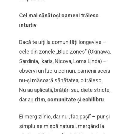
Cei mai sănătoși oameni trăiesc
intuitiv
Dacă te uiți la comunități longevive –
cele din zonele „Blue Zones” (Okinawa,
Sardinia, Ikaria, Nicoya, Loma Linda) –
observi un lucru comun: oamenii aceia
nu-și măsoară sănătatea, o trăiesc.
Nu au aplicații, brățări sau diete stricte,
dar au
ritm
,
comunitate
și
echilibru
.
Ei merg zilnic, dar nu „fac pași” – pur și
simplu se mișcă natural, mergând la