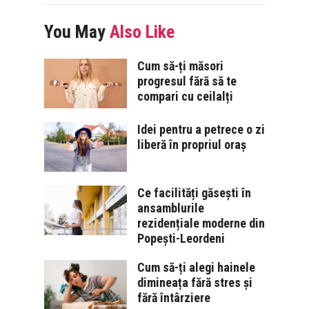
You May
Also Like
Cum să-ți măsori
progresul fără să te
compari cu ceilalți
Idei pentru a petrece o zi
liberă în propriul oraș
Ce facilități găsești în
ansamblurile
rezidențiale moderne din
Popești-Leordeni
Cum să-ți alegi hainele
dimineața fără stres și
fără întârziere