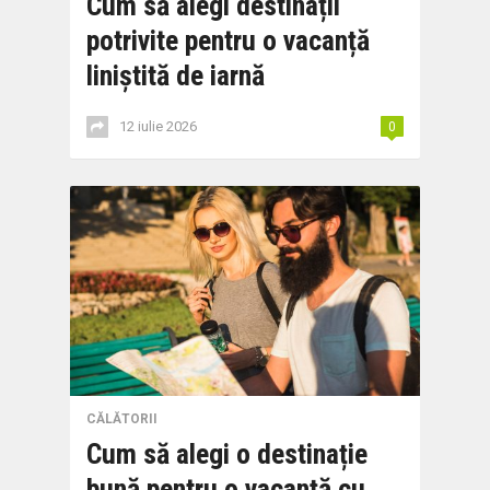
Cum să alegi destinații
potrivite pentru o vacanță
liniștită de iarnă
12 iulie 2026
0
CĂLĂTORII
Cum să alegi o destinație
bună pentru o vacanță cu