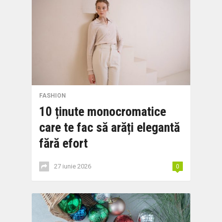
FASHION
10 ținute monocromatice
care te fac să arăți elegantă
fără efort
27 iunie 2026
0