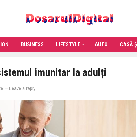
ION
BUSINESS
LIFESTYLE
AUTO
CASĂ Ș
istemul imunitar la adulți
te
—
Leave a reply