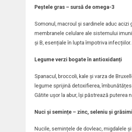
Peștele gras – sursă de omega-3
Somonul, macroul și sardinele aduc acizi g
membranele celulare ale sistemului imunit
și B, esențiale în lupta împotriva infecțiilor.
Legume verzi bogate în antioxidanți
Spanacul, broccoli, kale și varza de Bruxell
legume sprijină detoxifierea, îmbunătățesc
Gătite ușor la abur, își păstrează puterea nu
Nuci și semințe – zinc, seleniu și grăsim
Nucile, semințele de dovleac, migdalele și