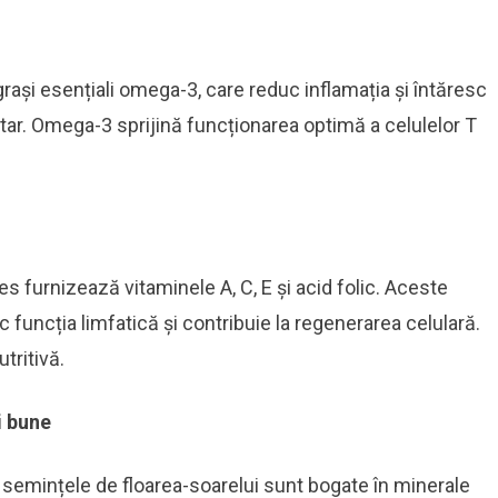
rași esențiali omega-3, care reduc inflamația și întăresc
ar. Omega-3 sprijină funcționarea optimă a celulelor T
es furnizează vitaminele A, C, E și acid folic. Aceste
 funcția limfatică și contribuie la regenerarea celulară.
tritivă.
i bune
 semințele de floarea-soarelui sunt bogate în minerale