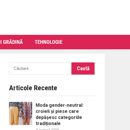
I GRĂDINĂ
TEHNOLOGIE
Caută
după:
Articole Recente
Moda gender-neutral:
croieli și piese care
depășesc categoriile
tradiționale
4 august 2026