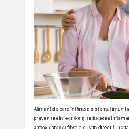
Alimentele care întăresc sistemul imunitar
prevenirea infecțiilor și reducerea inflamaț
antioxidanții și fibrele susțin direct funcți