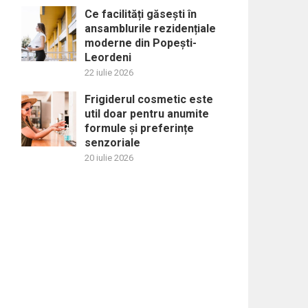
Ce facilități găsești în
ansamblurile rezidențiale
moderne din Popești-
Leordeni
22 iulie 2026
Frigiderul cosmetic este
util doar pentru anumite
formule și preferințe
senzoriale
20 iulie 2026