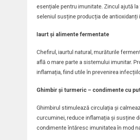
esențiale pentru imunitate. Zincul ajută la 
seleniul susține producția de antioxidanți 
Iaurt și alimente fermentate
Chefirul, iaurtul natural, murăturile fermen
află o mare parte a sistemului imunitar. Pr
inflamația, fiind utile în prevenirea infecții
Ghimbir și turmeric – condimente cu pu
Ghimbirul stimulează circulația și calmează 
curcuminei, reduce inflamația și susține d
condimente întăresc imunitatea în mod na