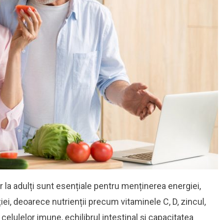
 la adulți sunt esențiale pentru menținerea energiei,
iei, deoarece nutrienții precum vitaminele C, D, zincul,
a celulelor imune, echilibrul intestinal și capacitatea