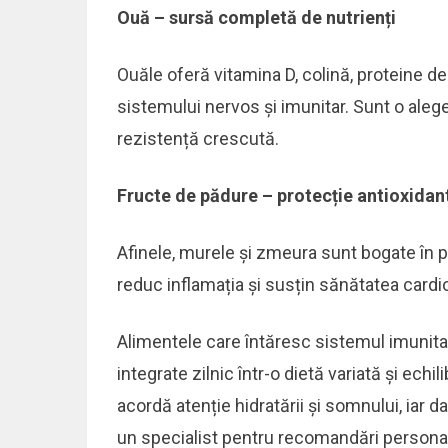
Ouă – sursă completă de nutrienți
Ouăle oferă vitamina D, colină, proteine de 
sistemului nervos și imunitar. Sunt o aleg
rezistență crescută.
Fructe de pădure – protecție antioxidan
Afinele, murele și zmeura sunt bogate în po
reduc inflamația și susțin sănătatea cardi
Alimentele care întăresc sistemul imunitar
integrate zilnic într-o dietă variată și echi
acordă atenție hidratării și somnului, iar 
un specialist pentru recomandări personali