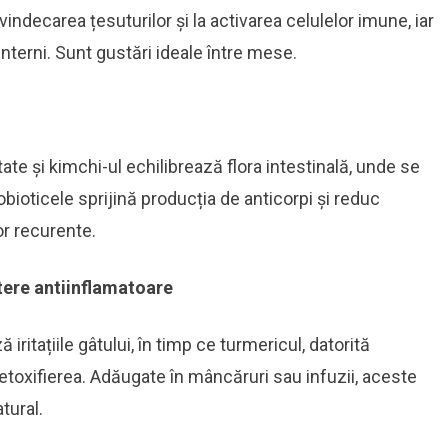
vindecarea țesuturilor și la activarea celulelor imune, iar
interni. Sunt gustări ideale între mese.
tate și kimchi-ul echilibrează flora intestinală, unde se
obioticele sprijină producția de anticorpi și reduc
lor recurente.
tere antiinflamatoare
iritațiile gâtului, în timp ce turmericul, datorită
etoxifierea. Adăugate în mâncăruri sau infuzii, aceste
tural.