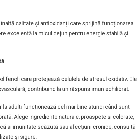
înaltă calitate și antioxidanți care sprijină funcționarea
ere excelentă la micul dejun pentru energie stabilă și
tă
lifenoli care protejează celulele de stresul oxidativ. Ele
ovasculară, contribuind la un răspuns imun echilibrat.
 la adulți funcționează cel mai bine atunci când sunt
librată. Alege ingrediente naturale, proaspete și colorate,
dacă ai imunitate scăzută sau afecțiuni cronice, consultă
zate și sigure.