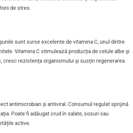
orii de stres.
ăpșunile sunt surse excelente de vitamina C, unul dintre
nitate. Vitamina C stimulează producția de celule albe și
c, cresc rezistența organismului și susțin regenerarea
ect antimicrobian și antiviral. Consumul regulat sprijină
mația. Poate fi adăugat crud în salate, sosuri sau
tățile active.