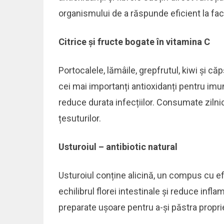
organismului de a răspunde eficient la fact
Citrice și fructe bogate în vitamina C
Portocalele, lămâile, grepfrutul, kiwi și c
cei mai importanți antioxidanți pentru imu
reduce durata infecțiilor. Consumate zilni
țesuturilor.
Usturoiul – antibiotic natural
Usturoiul conține alicină, un compus cu ef
echilibrul florei intestinale și reduce infla
preparate ușoare pentru a-și păstra proprie