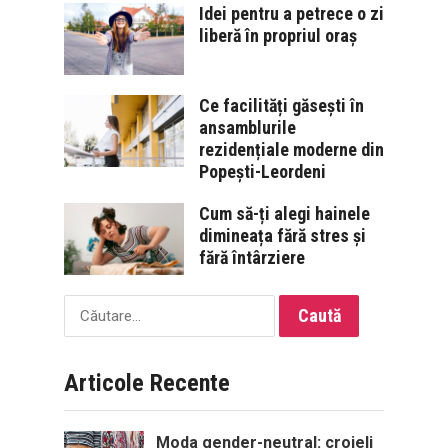
Idei pentru a petrece o zi
liberă în propriul oraș
Ce facilități găsești în
ansamblurile
rezidențiale moderne din
Popești-Leordeni
Cum să-ți alegi hainele
dimineața fără stres și
fără întârziere
Caută
după:
Articole Recente
Moda gender-neutral: croieli