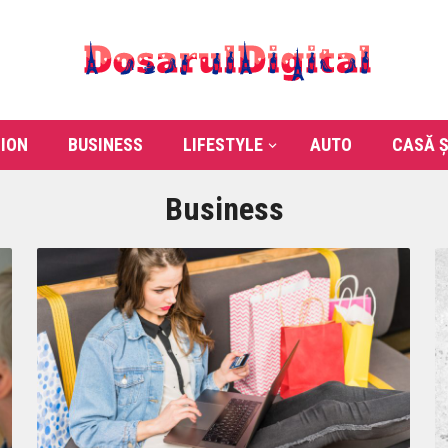
ION
BUSINESS
LIFESTYLE
AUTO
CASĂ Ș
Business