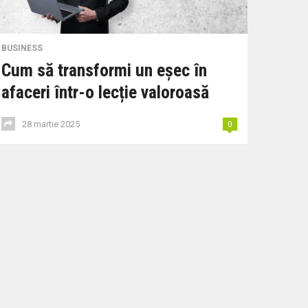
BUSINESS
Cum să transformi un eșec în
afaceri într-o lecție valoroasă
28 martie 2025
0