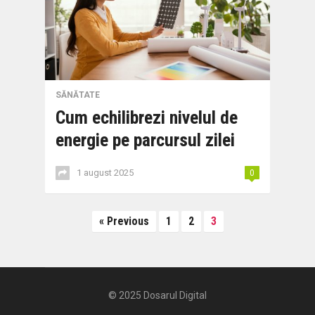
SĂNĂTATE
Cum echilibrezi nivelul de
energie pe parcursul zilei
1 august 2025
0
Paginație
« Previous
1
2
3
articole
© 2025
Dosarul Digital