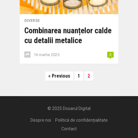
DIVERSE
Combinarea nuanțelor calde
cu detalii metalice
16 martie 2025
0
Paginație
« Previous
1
2
articole
© 2025
Dosarul Digital
Despre noi
Politică de confidențialitate
Contact