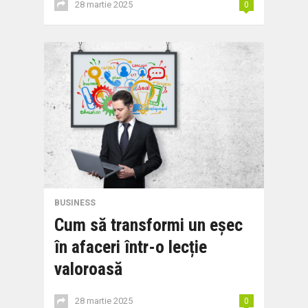
28 martie 2025
0
BUSINESS
Cum să transformi un eșec
în afaceri într-o lecție
valoroasă
28 martie 2025
0